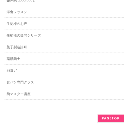
整体院 good body.
洋食レッスン
生徒様のお声
生徒様の疑問シリーズ
菓子製造許可
薬膳麹士
顔ヨガ
食パン専門クラス
麹マスター講座
PAGETOP