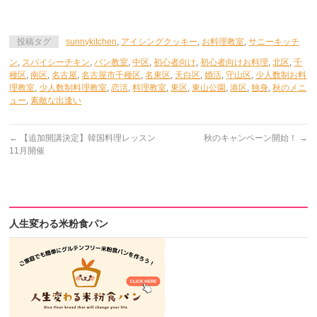
投稿タグ
sunnykitchen
,
アイシングクッキー
,
お料理教室
,
サニーキッチ
ン
,
スパイシーチキン
,
パン教室
,
中区
,
初心者向け
,
初心者向けお料理
,
北区
,
千
種区
,
南区
,
名古屋
,
名古屋市千種区
,
名東区
,
天白区
,
婚活
,
守山区
,
少人数制お料
理教室
,
少人数制料理教室
,
恋活
,
料理教室
,
東区
,
東山公園
,
港区
,
独身
,
秋のメニ
ュー
,
素敵な出逢い
←
【追加開講決定】韓国料理レッスン
秋のキャンペーン開始！
→
11月開催
人生変わる米粉食パン