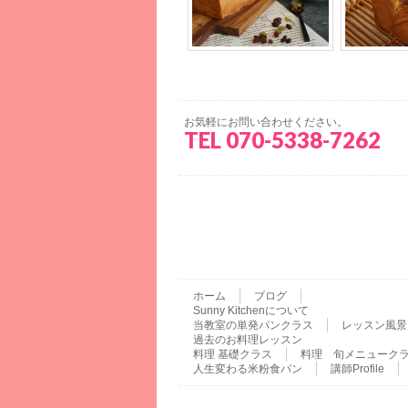
お気軽にお問い合わせください。
TEL 070-5338-7262
ホーム
ブログ
Sunny Kitchenについて
当教室の単発パンクラス
レッスン風景
過去のお料理レッスン
料理 基礎クラス
料理 旬メニューク
人生変わる米粉食パン
講師Profile