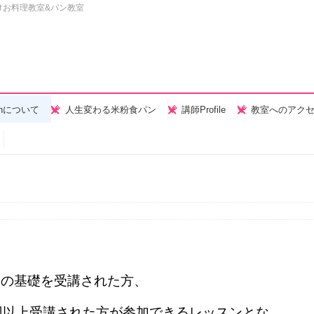
けお料理教室&パン教室
henについて
人生変わる米粉食パン
講師Profile
教室へのアク
りの基礎を受講された方、
回以上受講された方が参加できるレッスンとな