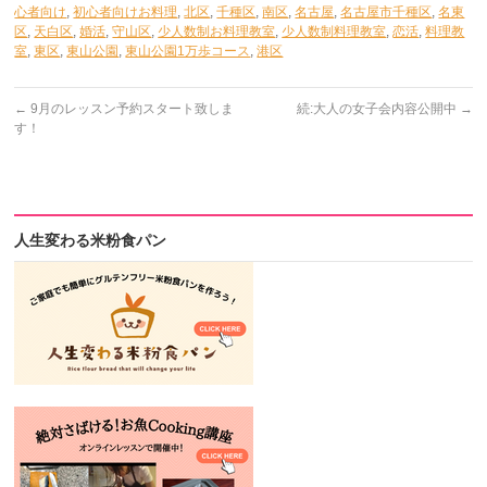
心者向け
,
初心者向けお料理
,
北区
,
千種区
,
南区
,
名古屋
,
名古屋市千種区
,
名東
区
,
天白区
,
婚活
,
守山区
,
少人数制お料理教室
,
少人数制料理教室
,
恋活
,
料理教
室
,
東区
,
東山公園
,
東山公園1万歩コース
,
港区
←
9月のレッスン予約スタート致しま
続:大人の女子会内容公開中
→
す！
人生変わる米粉食パン