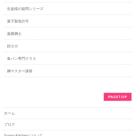
生徒様の疑問シリーズ
菓子製造許可
薬膳麹士
顔ヨガ
食パン専門クラス
麹マスター講座
PAGETOP
ホーム
ブログ
Sunny Kitchenについて