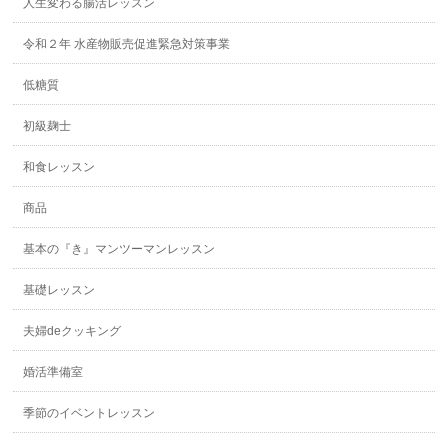
人生変わる腸活レッスン
令和２年 水産物販売促進緊急対策事業
低糖質
初級麹士
和食レッスン
商品
基本の『き』マンツーマンレッスン
基礎レッスン
夫婦deクッキング
婚活準備室
季節のイベントレッスン