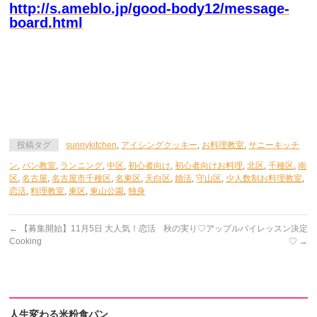
http://s.ameblo.jp/good-body12/message-
board.html
投稿タグ
sunnykitchen
,
アイシングクッキー
,
お料理教室
,
サニーキッチ
ン
,
パン教室
,
ランニング
,
中区
,
初心者向け
,
初心者向けお料理
,
北区
,
千種区
,
南
区
,
名古屋
,
名古屋市千種区
,
名東区
,
天白区
,
婚活
,
守山区
,
少人数制お料理教室
,
恋活
,
料理教室
,
東区
,
東山公園
,
独身
←
【募集開始】11月5日 大人気！恋活
秋の実り♡アップルパイレッスン決定
Cooking
♡
→
人生変わる米粉食パン