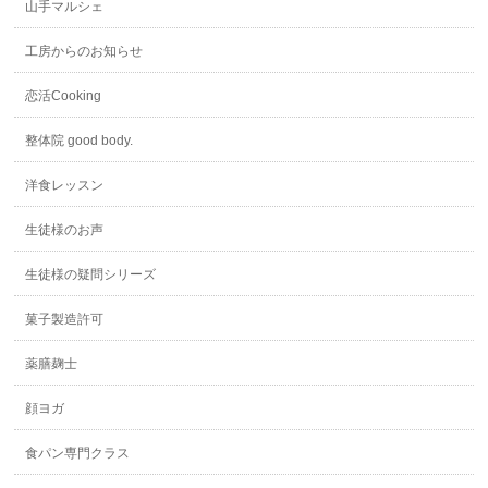
山手マルシェ
工房からのお知らせ
恋活Cooking
整体院 good body.
洋食レッスン
生徒様のお声
生徒様の疑問シリーズ
菓子製造許可
薬膳麹士
顔ヨガ
食パン専門クラス