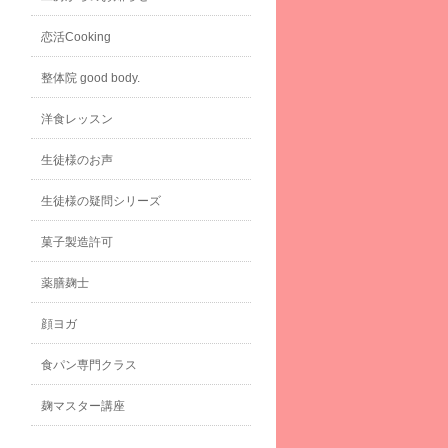
恋活Cooking
整体院 good body.
洋食レッスン
生徒様のお声
生徒様の疑問シリーズ
菓子製造許可
薬膳麹士
顔ヨガ
食パン専門クラス
麹マスター講座