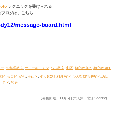
oto
テクニックを受けられる
.のブログは、こちら↓↓
body12/message-board.html
キー
,
お料理教室
,
サニーキッチン
,
パン教室
,
中区
,
初心者向け
,
初心者向け
東区
,
天白区
,
婚活
,
守山区
,
少人数制お料理教室
,
少人数制料理教室
,
恋活
,
ス
,
港区
,
独身
【募集開始】11月5日 大人気！恋活Cooking
→