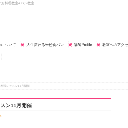
けお料理教室&パン教室
henについて
人生変わる米粉食パン
講師Profile
教室へのアク
料理レッスン11月開催
スン11月開催
ン