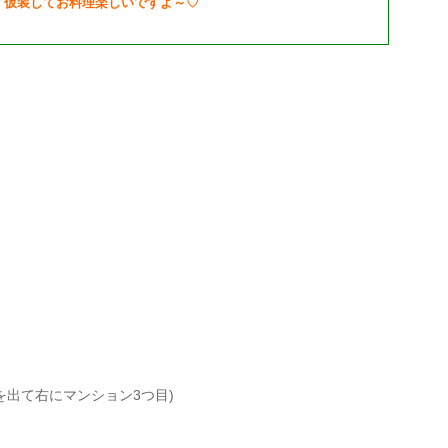
仮装してお料理楽しいですよ～♡
口を出て右にマンション3つ目)