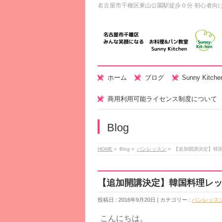
名古屋市千種区東山公園駅徒歩０分 初心者向
ホーム
ブログ
Sunny Kitc
商用利用可能ライセンス制度について
Blog
HOME
»
Blog »
パンレッスン
»
【追加開講決定】韓国
【追加開講決定】韓国料理レッ
投稿日 : 2016年9月20日 | カテゴリー :
パンレッス
こんにちは。