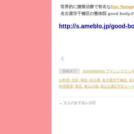
世界的に腰痛治療で有名な
Ken Yamam
名古屋市千種区の整体院 good body
http://s.ameblo.jp/good-
く
投稿タグ
sunnykitchen
,
アイシングクッ
お料理
,
北区
,
南区
,
名古屋
,
名古屋市千種区
,
名
料理教室
,
東区
,
東山公園
,
東山公園1万歩コー
←
大人の女子会レポ②