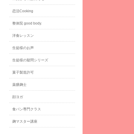
恋活Cooking
整体院 good body.
洋食レッスン
生徒様のお声
生徒様の疑問シリーズ
菓子製造許可
薬膳麹士
顔ヨガ
食パン専門クラス
麹マスター講座