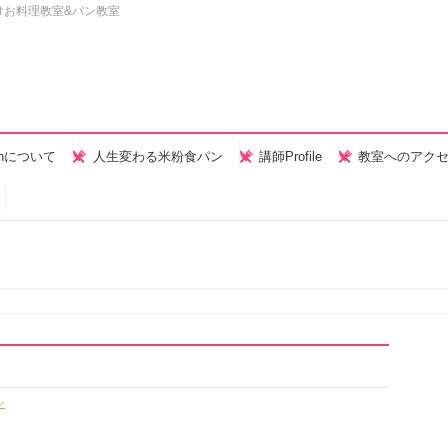
けお料理教室&パン教室
henについて
人生変わる米粉食パン
講師Profile
教室へのアク
ン