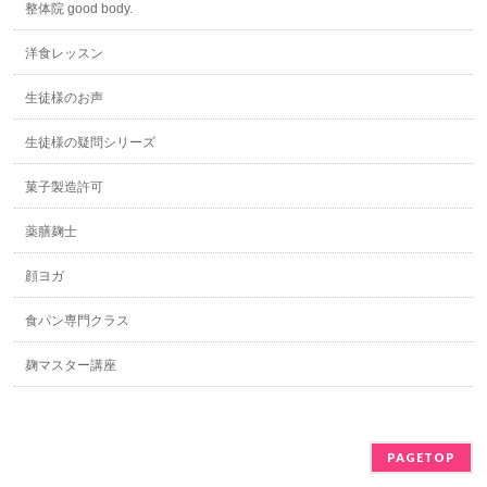
整体院 good body.
洋食レッスン
生徒様のお声
生徒様の疑問シリーズ
菓子製造許可
薬膳麹士
顔ヨガ
食パン専門クラス
麹マスター講座
PAGETOP