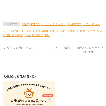
投稿タグ
sunnykitchen
,
アイシングクッキー
,
お料理教室
,
サニーキッチ
ン
,
パン教室
,
初心者向け
,
初心者向けお料理
,
北区
,
千種区
,
名東区
,
天白区
,
少人
数制お料理教室
,
恋活
,
料理教室
,
港区
←
今日って雪だったの？
とっても嬉しいご報告♡ありがとうご
ざいます！！
→
人生変わる米粉食パン