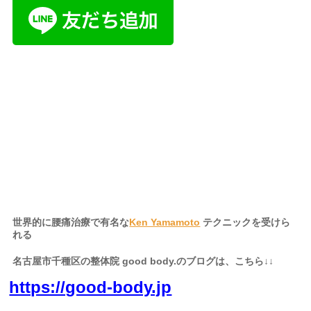
名古屋市、名古屋
市千種区、千種区、中区、名東区、天白区、緑区、港区、熱田
区、南区、中川区、中村区、四日市、岐阜県、三重県、静岡県か
らも起こし頂いております。
世界的に腰痛治療で有名な
Ken Yamamoto
テクニックを受けら
れる
名古屋市千種区の整体院 good body.のブログは、こちら↓↓
https://good-body.jp