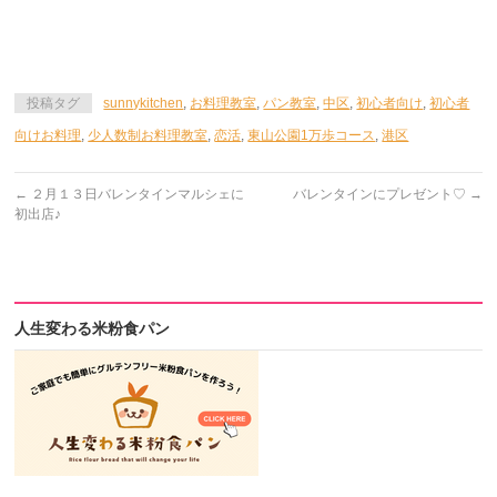
投稿タグ
sunnykitchen
,
お料理教室
,
パン教室
,
中区
,
初心者向け
,
初心者
向けお料理
,
少人数制お料理教室
,
恋活
,
東山公園1万歩コース
,
港区
←
２月１３日バレンタインマルシェに
バレンタインにプレゼント♡
→
初出店♪
人生変わる米粉食パン