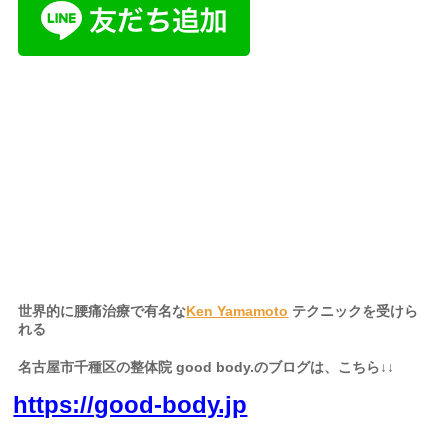
名古屋市、名古屋
市千種区、千種区、中区、名東区、天白区、緑区、港区、熱田
区、南区、中川区、中村区、四日市、岐阜県、三重県、静岡県か
らも起こし頂いております。
世界的に腰痛治療で有名な
Ken Yamamoto
テクニックを受けら
れる
名古屋市千種区の整体院 good body.のブログは、こちら↓↓
https://good-body.jp