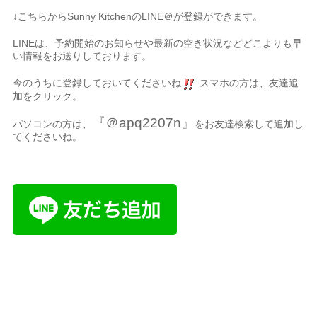
↓こちらからSunny KitchenのLINE＠が登録ができます。
LINEは、予約開始のお知らせや最新の空き状況などどこよりも早
い情報をお送りしております。
今のうちに登録しておいてくださいね
スマホの方は、友達追
加をクリック。
『＠apq2207n』
パソコンの方は、
をお友達検索して追加し
てくださいね。
名古屋市、名古屋
市千種区、千種区、中区、名東区、天白区、緑区、港区、熱田