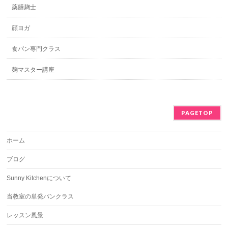
薬膳麹士
顔ヨガ
食パン専門クラス
麹マスター講座
PAGETOP
ホーム
ブログ
Sunny Kitchenについて
当教室の単発パンクラス
レッスン風景