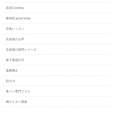
恋活Cooking
整体院 good body.
洋食レッスン
生徒様のお声
生徒様の疑問シリーズ
菓子製造許可
薬膳麹士
顔ヨガ
食パン専門クラス
麹マスター講座