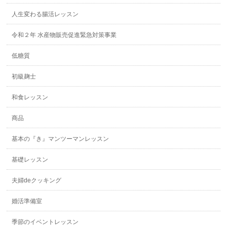
人生変わる腸活レッスン
令和２年 水産物販売促進緊急対策事業
低糖質
初級麹士
和食レッスン
商品
基本の『き』マンツーマンレッスン
基礎レッスン
夫婦deクッキング
婚活準備室
季節のイベントレッスン