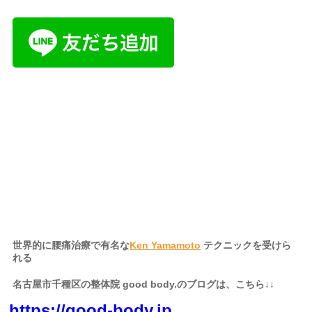
名古屋市、名古屋
市千種区、千種区、中区、名東区、天白区、緑区、港区、熱田
区、南区、中川区、中村区、四日市、岐阜県、三重県、静岡県か
らも起こし頂いております。
世界的に腰痛治療で有名な
Ken Yamamoto
テクニックを受けら
れる
名古屋市千種区の整体院 good body.のブログは、こちら↓↓
https://good-body.jp