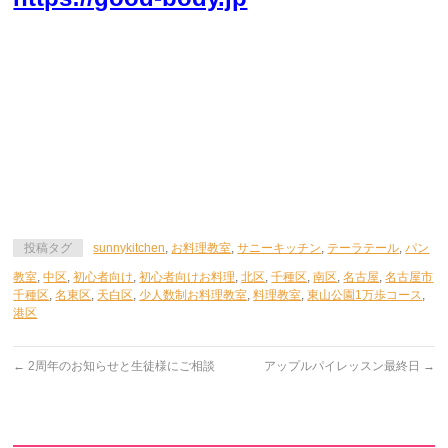
投稿タグ
sunnykitchen
,
お料理教室
,
サニーキッチン
,
テーラテール
,
パン
教室
,
中区
,
初心者向け
,
初心者向けお料理
,
北区
,
千種区
,
南区
,
名古屋
,
名古屋市
千種区
,
名東区
,
天白区
,
少人数制お料理教室
,
料理教室
,
東山公園1万歩コース
,
港区
←
2周年のお知らせと生徒様にご相談
アップルパイレッスン最終日
→