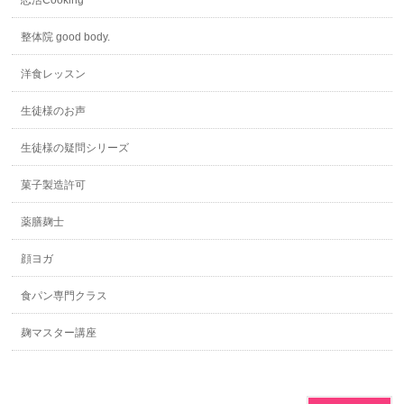
恋活Cooking
整体院 good body.
洋食レッスン
生徒様のお声
生徒様の疑問シリーズ
菓子製造許可
薬膳麹士
顔ヨガ
食パン専門クラス
麹マスター講座