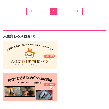
«
1
…
3
4
5
…
31
»
人生変わる米粉食パン