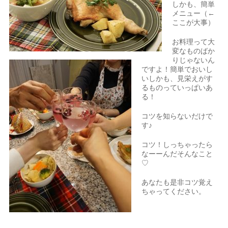
しかも、簡単
メニュー（←
ここが大事）
お料理って大
変なものばか
りじゃないん
ですよ！簡単でおいし
いしかも、見栄えがす
るものっていっぱいあ
る！
コツを知らないだけで
す♪
コツ！しっちゃったら
なーーんだそんなこと
♡
あなたも是非コツ覚え
ちゃってください。