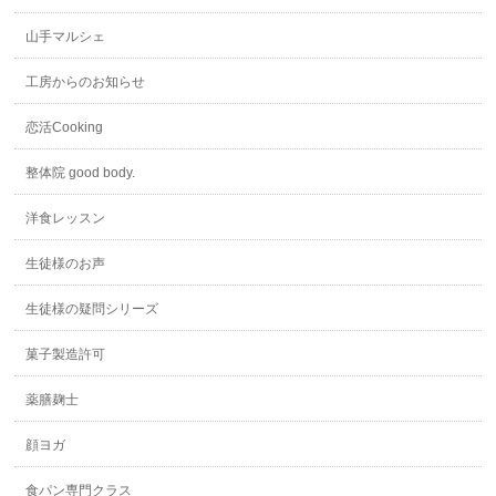
山手マルシェ
工房からのお知らせ
恋活Cooking
整体院 good body.
洋食レッスン
生徒様のお声
生徒様の疑問シリーズ
菓子製造許可
薬膳麹士
顔ヨガ
食パン専門クラス