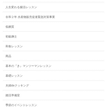
人生変わる腸活レッスン
令和２年 水産物販売促進緊急対策事業
低糖質
初級麹士
和食レッスン
商品
基本の『き』マンツーマンレッスン
基礎レッスン
夫婦deクッキング
婚活準備室
季節のイベントレッスン