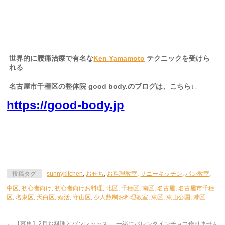
らも起こし頂いております。
世界的に腰痛治療で有名な
Ken Yamamoto
テクニックを受けら
れる
名古屋市千種区の整体院 good body.のブログは、こちら↓↓
https://good-body.jp
投稿タグ
sunnykitchen
,
おせち
,
お料理教室
,
サニーキッチン
,
パン教室
,
中区
,
初心者向け
,
初心者向けお料理
,
北区
,
千種区
,
南区
,
名古屋
,
名古屋市千種
区
,
名東区
,
天白区
,
婚活
,
守山区
,
少人数制お料理教室
,
東区
,
東山公園
,
港区
←
【募集】2月お料理とパンレッッス
一緒にバレンタインチョコ作りません