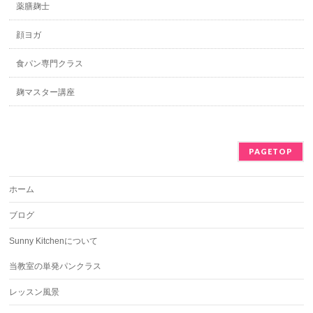
薬膳麹士
顔ヨガ
食パン専門クラス
麹マスター講座
PAGETOP
ホーム
ブログ
Sunny Kitchenについて
当教室の単発パンクラス
レッスン風景