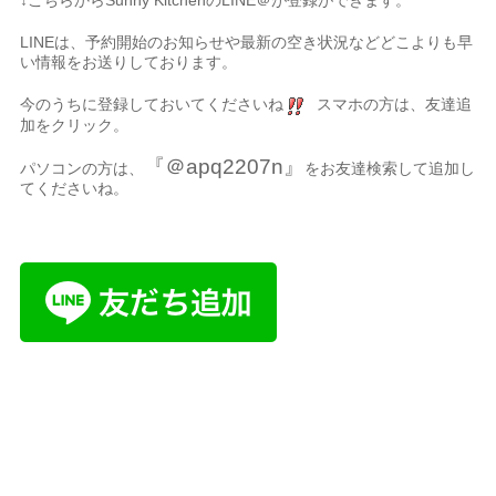
↓こちらからSunny KitchenのLINE＠が登録ができます。
LINEは、予約開始のお知らせや最新の空き状況などどこよりも早
い情報をお送りしております。
今のうちに登録しておいてくださいね
スマホの方は、友達追
加をクリック。
『＠apq2207n』
パソコンの方は、
をお友達検索して追加し
てくださいね。
名古屋市、名古屋
市千種区、千種区、中区、名東区、天白区、緑区、港区、熱田
区、南区、中川区、中村区、四日市、岐阜県、三重県、静岡県か