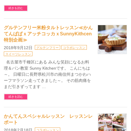
続きを読む
グルテンフリー米粉タルトレッスン≪かん
てんぱぱｘアッチコッカｘSunnyKithcen
特別企画≫
2018年9月12日
グルテンフリー
コラボレッスン
スイーツレッスン
名古屋市千種区にある みんな笑顔になるお料
理＆パン教室 Sunny Kitchenです。 こんにちは
～。 日曜日に長野県松川市の南信州まつかわハ
ーフマラソン走ってきました～。 その筋肉痛を
まだ引きずってます …
続きを読む
かんてんスペシャルレッスン レッスンレ
ポート
2018年2月18日
コラボレッスン