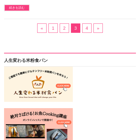
続きを読む
«
1
2
3
4
»
人生変わる米粉食パン