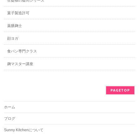
生徒様の疑問シリーズ
菓子製造許可
薬膳麹士
顔ヨガ
食パン専門クラス
麹マスター講座
PAGETOP
ホーム
ブログ
Sunny Kitchenについて