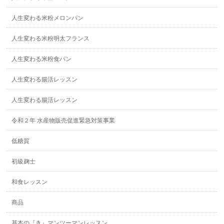
人生変わる米粉メロンパン
人生変わる米粉明太フランス
人生変わる米粉食パン
人生変わる腸活レッスン
人生変わる腸活レッスン
令和２年 水産物販売促進緊急対策事業
低糖質
初級麹士
和食レッスン
商品
基本の『き』マンツーマンレッスン