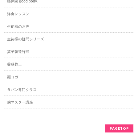
整体院 good body.
洋食レッスン
生徒様のお声
生徒様の疑問シリーズ
菓子製造許可
薬膳麹士
顔ヨガ
食パン専門クラス
麹マスター講座
PAGETOP