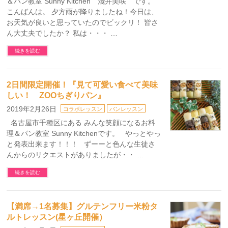
＆パン教室 Sunny Kitchen 淺井美咲 です。
こんばんは。 夕方雨が降りましたね！今日は、
お天気が良いと思っていたのでビックリ！ 皆さ
ん大丈夫でしたか？ 私は・・・ …
続きを読む
2日間限定開催！『見て可愛い食べて美味
しい！ ZOOちぎりパン』
2019年2月26日
コラボレッスン
パンレッスン
名古屋市千種区にある みんな笑顔になるお料
理＆パン教室 Sunny Kitchenです。 やっとやっ
と発表出来ます！！！ ずーーと色んな生徒さ
んからのリクエストがありましたが・・ …
続きを読む
【満席→1名募集】グルテンフリー米粉タ
ルトレッスン(星ヶ丘開催）