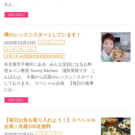
るん …
続きを読む
噂のレッスンスタートしています！
2020年10月23日
コラボレッスン
タイアップレッスン
令和２年 水産物販売促進緊急対策事業
名古屋市千種区にある みんな笑顔になるお料
理＆パン教室 Sunny Kitchen 淺井美咲です こ
んばんは。 今週から話題のレッスン！スタート
しております。 スペシャル企画 【毎日の食事
にお …
続きを読む
【毎日お魚を取り入れよう！】スペシャル
企画！先着100名無料
2020年10月4日
コラボレッスン