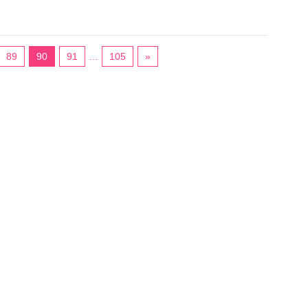
89
90
91
…
105
»