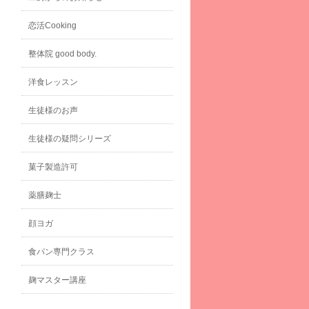
恋活Cooking
整体院 good body.
洋食レッスン
生徒様のお声
生徒様の疑問シリーズ
菓子製造許可
薬膳麹士
顔ヨガ
食パン専門クラス
麹マスター講座