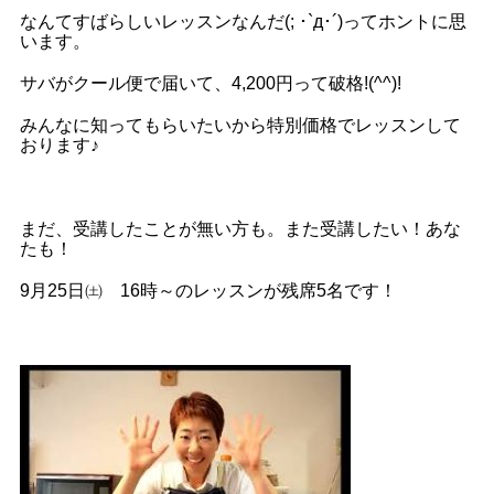
なんてすばらしいレッスンなんだ(; ･`д･´)ってホントに思
います。
サバがクール便で届いて、4,200円って破格!(^^)!
みんなに知ってもらいたいから特別価格でレッスンして
おります♪
まだ、受講したことが無い方も。また受講したい！あな
たも！
9月25日㈯ 16時～のレッスンが残席5名です！