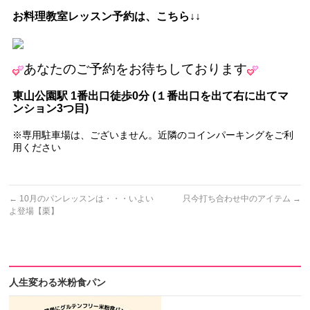
お料理教室レッスン予約は、こちら↓↓
あなたの
ご予約をお待ちしております
東山公園駅
1
番出口徒歩
0
分
(
１番出口を出て右に出てマ
ンション
3
つ目
)
※専用駐車場は、ございません。近隣のコインパーキングをご利
用ください
←
10月のパンレッスンは・・・いよい
只今打ち合わせ中のアイテム
→
よ登場【栗】
人生変わる米粉食パン