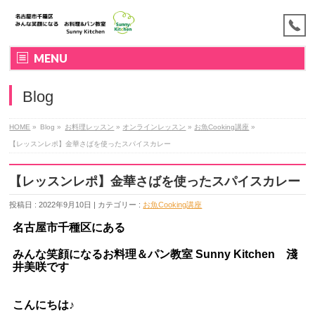
MENU
Blog
HOME
»
Blog »
お料理レッスン
»
オンラインレッスン
»
お魚Cooking講座
»
【レッスンレポ】金華さばを使ったスパイスカレー
【レッスンレポ】金華さばを使ったスパイスカレー
投稿日 : 2022年9月10日 | カテゴリー :
お魚Cooking講座
名古屋市千種区にある
みんな笑顔になるお料理＆パン教室
Sunny Kitchen 淺
井美咲です
こんにちは♪