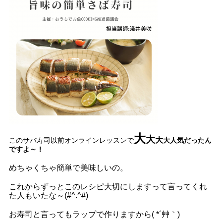
大
大
大
このサバ寿司以前オンラインレッスンで
大人気だったん
ですよ～！
めちゃくちゃ簡単で美味しいの。
これからずっとこのレシピ大切にしますって言ってくれ
た人もいたな～(#^.^#)
お寿司と言ってもラップで作りますから( *´艸｀)