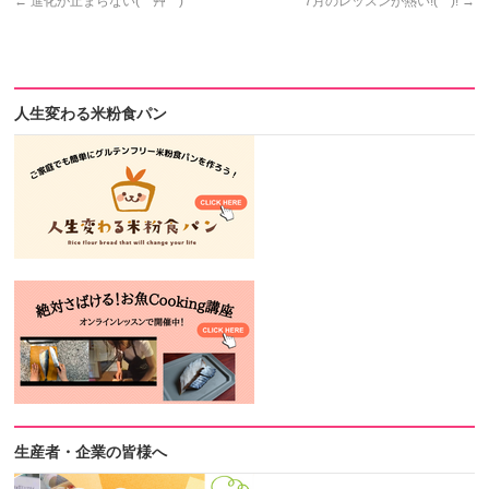
←
進化が止まらない( *´艸｀)
7月のレッスンが熱い!(^^)!
→
人生変わる米粉食パン
生産者・企業の皆様へ