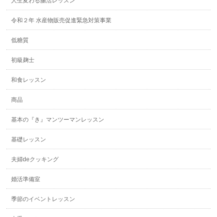
人生変わる腸活レッスン
令和２年 水産物販売促進緊急対策事業
低糖質
初級麹士
和食レッスン
商品
基本の『き』マンツーマンレッスン
基礎レッスン
夫婦deクッキング
婚活準備室
季節のイベントレッスン