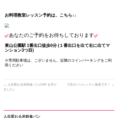
お料理教室レッスン予約は、こちら↓↓
あなたの
ご予約をお待ちしております
東山公園駅
1
番出口徒歩
0
分
(
１番出口を出て右に出てマ
ンション
3
つ目
)
※専用駐車場は、ございません。近隣のコインパーキングをご利
用ください
←
人生変わる米粉食パンのHP を作り
5月のパンレッスン発表です！
→
ました♪
人生変わる米粉食パン