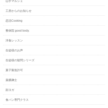
山手マルシェ
工房からのお知らせ
恋活Cooking
整体院 good body.
洋食レッスン
生徒様のお声
生徒様の疑問シリーズ
菓子製造許可
薬膳麹士
顔ヨガ
食パン専門クラス