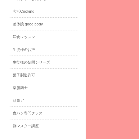
恋活Cooking
整体院 good body.
洋食レッスン
生徒様のお声
生徒様の疑問シリーズ
菓子製造許可
薬膳麹士
顔ヨガ
食パン専門クラス
麹マスター講座