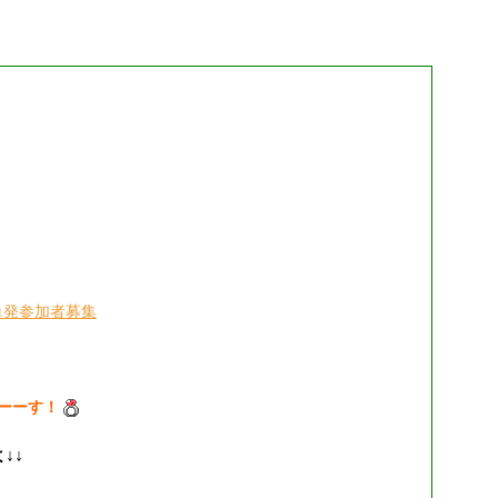
単発参加者募集
ーーす！
よ
↓↓