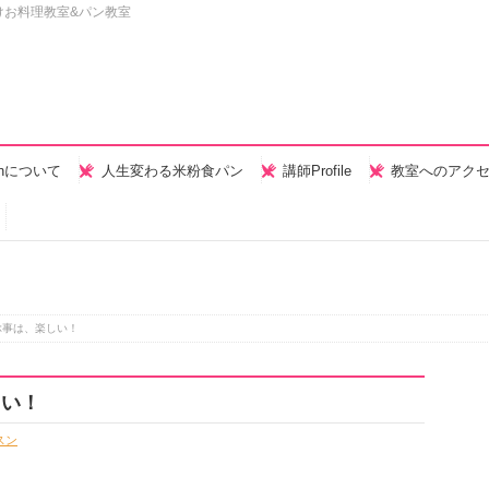
けお料理教室&パン教室
henについて
人生変わる米粉食パン
講師Profile
教室へのアク
ぶ事は、楽しい！
しい！
スン