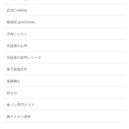
恋活Cooking
整体院 good body.
洋食レッスン
生徒様のお声
生徒様の疑問シリーズ
菓子製造許可
薬膳麹士
顔ヨガ
食パン専門クラス
麹マスター講座