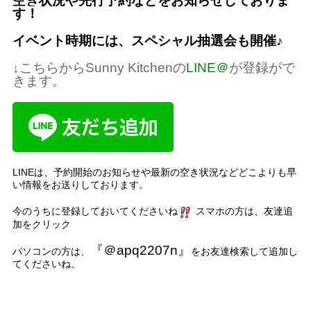
空き状況や先行予約などをお知らせしておりま
す！
イベント時期には、スペシャル抽選会も開催
♪
↓
こちらから
Sunny Kitchen
の
LINE
＠
が登録がで
きます。
LINE
は、予約開始のお知らせや最新の空き状況などどこよりも早
い情報をお送りしております。
今のうちに登録しておいてくださいね
スマホの方は、友達追
加をクリック
『＠
apq2207n
』
パソコンの方は、
をお友達検索して追加し
てくださいね。
名古屋市、名古屋
、千種区、中区、名東区、天白区、緑区、港