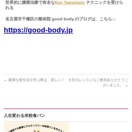
世界的に腰痛治療で有名な
Ken Yamamoto
テクニックを受けら
れる
名古屋市千種区の整体院
good body.
のブログは、こちら
↓↓
https://good-body.jp
名古屋市内 千種区 東区 北区 中村区 西区 南区 中区
昭和区 瑞穂区 熱田区 中川区 港区 南区
緑区 守山区 名東区 天白区 県外からは、三重県、岐阜県か
らも生徒様にお越し頂いております。
←
健康な食生活を学ぶ事は、楽しい！
９月のレッスンもご参加ありがとうご
ざいました。
→
人生変わる米粉食パン