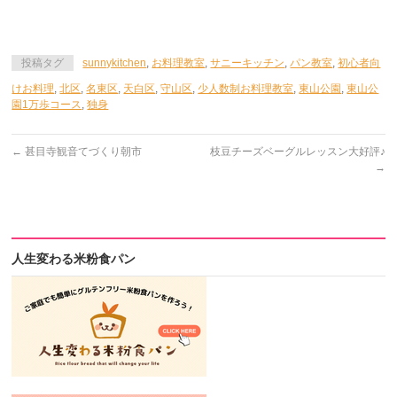
投稿タグ
sunnykitchen
,
お料理教室
,
サニーキッチン
,
パン教室
,
初心者向
けお料理
,
北区
,
名東区
,
天白区
,
守山区
,
少人数制お料理教室
,
東山公園
,
東山公
園1万歩コース
,
独身
←
甚目寺観音てづくり朝市
枝豆チーズベーグルレッスン大好評♪
→
人生変わる米粉食パン