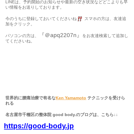
LINEは、予約開始のお知らせや最新の空き状況などどこよりも早
い情報をお送りしております。
今のうちに登録しておいてくださいね
スマホの方は、友達追
加をクリック。
『＠apq2207n』
パソコンの方は、
をお友達検索して追加し
てくださいね。
名古屋市、名古屋
、千種区、中区、名東区、天白区、緑区、港
世界的に腰痛治療で有名な
Ken Yamamoto
テクニックを受けら
れる
名古屋市千種区の整体院 good body.のブログは、こちら↓↓
https://good-body.jp