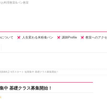
けお料理教室&パン教室
henについて
人生変わる米粉食パン
講師Profile
教室へのアク
満員御礼】9月スタート 短期集中 基礎クラス募集開始！
期集中 基礎クラス募集開始！
ン