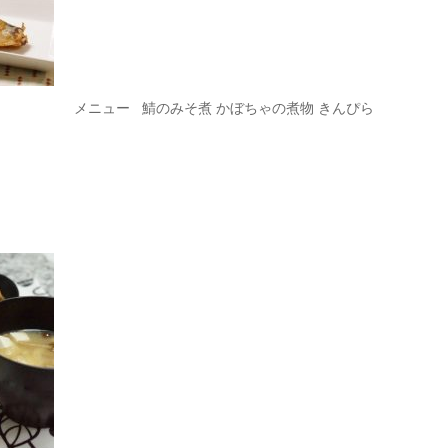
メニュー 鯖のみそ煮 かぼちゃの煮物 きんぴら