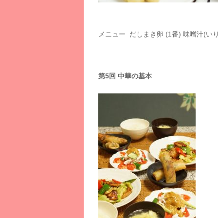
メニュー だしまき卵 (1番) 味噌汁(い
第5回 中華の基本