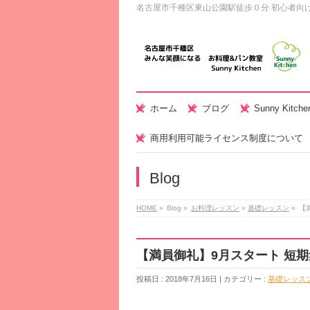
名古屋市千種区東山公園駅徒歩０分 初心者向
ホーム
ブログ
Sunny Kitc
商用利用可能ライセンス制度について
Blog
HOME
»
Blog »
お料理レッスン
»
基礎レッスン
»
【
【満員御礼】9月スタート 短
投稿日 : 2018年7月16日 | カテゴリー :
基礎レッス