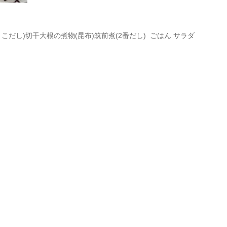
りこだし)切干大根の煮物(昆布)筑前煮(2番だし) ごはん サラダ