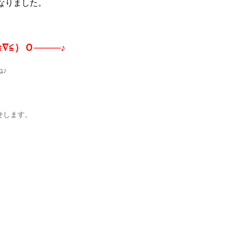
なりました。
∇≦）Ｏ────♪
♪
せします。