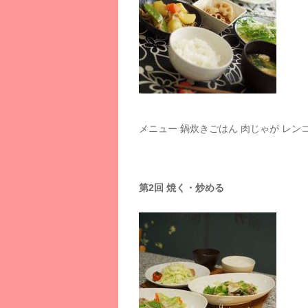
メニュー 鍋炊きごはん 肉じゃが レン
第2回 焼く・炒める