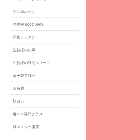
恋活Cooking
整体院 good body.
洋食レッスン
生徒様のお声
生徒様の疑問シリーズ
菓子製造許可
薬膳麹士
顔ヨガ
食パン専門クラス
麹マスター講座