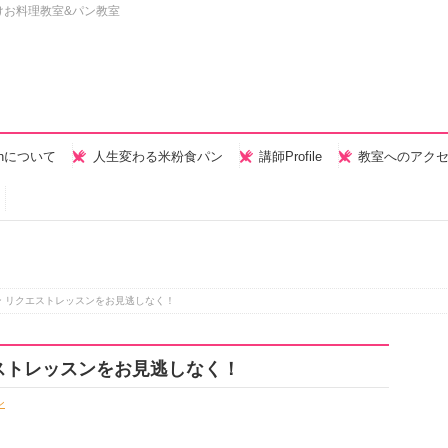
けお料理教室&パン教室
henについて
人生変わる米粉食パン
講師Profile
教室へのアク
 リクエストレッスンをお見逃しなく！
ストレッスンをお見逃しなく！
ン