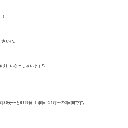
！！
ださいね。
作りにいらっしゃいます♡
時30分〜と6月9日 土曜日 14時〜の2日間です。
。