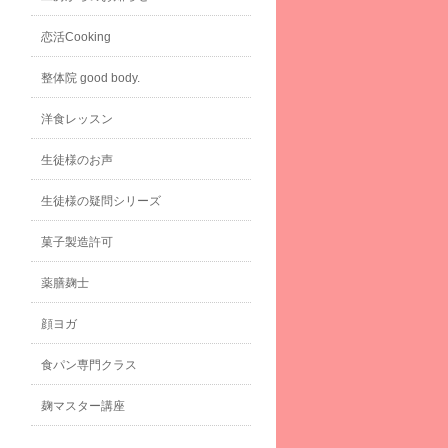
恋活Cooking
整体院 good body.
洋食レッスン
生徒様のお声
生徒様の疑問シリーズ
菓子製造許可
薬膳麹士
顔ヨガ
食パン専門クラス
麹マスター講座