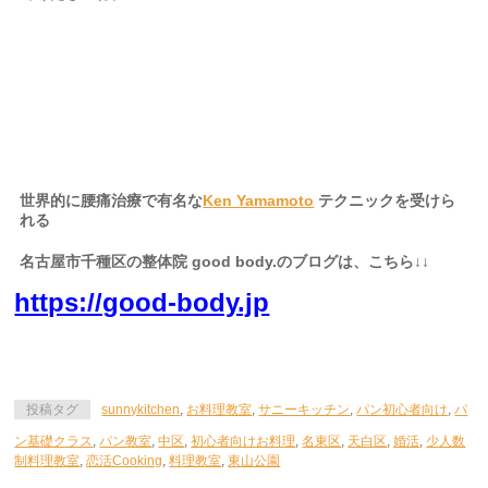
名古屋市、名古屋
、千種区、中区、名東区、天白区、緑区、港
世界的に腰痛治療で有名な
Ken Yamamoto
テクニックを受けら
れる
名古屋市千種区の整体院 good body.のブログは、こちら↓↓
https://good-body.jp
投稿タグ
sunnykitchen
,
お料理教室
,
サニーキッチン
,
パン初心者向け
,
パ
ン基礎クラス
,
パン教室
,
中区
,
初心者向けお料理
,
名東区
,
天白区
,
婚活
,
少人数
制料理教室
,
恋活Cooking
,
料理教室
,
東山公園