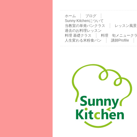
ホーム
ブログ
Sunny Kitchenについて
当教室の単発パンクラス
レッスン風景
過去のお料理レッスン
料理 基礎クラス
料理 旬メニューク
人生変わる米粉食パン
講師Profile