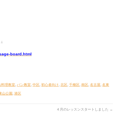
↓
sage-board.html
お料理教室
,
パン教室
,
中区
,
初心者向け
,
北区
,
千種区
,
南区
,
名古屋
,
名東
東山公園
,
港区
４月のレッスンスタートしました
→