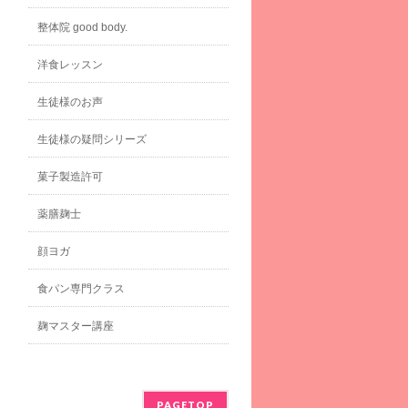
整体院 good body.
洋食レッスン
生徒様のお声
生徒様の疑問シリーズ
菓子製造許可
薬膳麹士
顔ヨガ
食パン専門クラス
麹マスター講座
PAGETOP