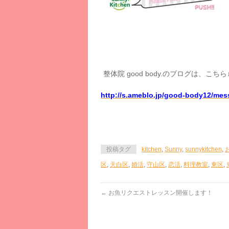
整体院 good body.のブログは、こちら↓
http://s.ameblo.jp/good-body12/mes
投稿タグ
kitchen
,
Sunny
,
sunnykitchen
,
区
,
天白区
,
婚活
,
守山区
,
恋活
,
料理教室
,
東区
,
←
お魚リクエストレッスン開催します！