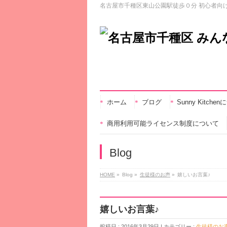
名古屋市千種区東山公園駅徒歩０分 初心者向
ホーム
ブログ
Sunny Kitche
商用利用可能ライセンス制度について
Blog
HOME
»
Blog »
生徒様のお声
»
嬉しいお言葉♪
嬉しいお言葉♪
投稿日 : 2016年3月29日 | カテゴリー :
生徒様のお