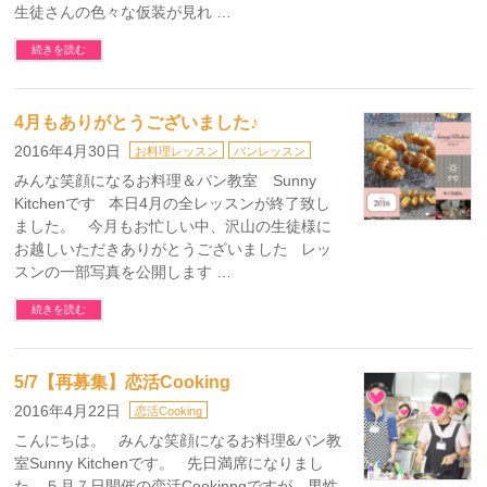
生徒さんの色々な仮装が見れ …
続きを読む
4月もありがとうございました♪
2016年4月30日
お料理レッスン
パンレッスン
みんな笑顔になるお料理＆パン教室 Sunny
Kitchenです 本日4月の全レッスンが終了致し
ました。 今月もお忙しい中、沢山の生徒様に
お越しいただきありがとうございました レッ
スンの一部写真を公開します …
続きを読む
5/7【再募集】恋活Cooking
2016年4月22日
恋活Cooking
こんにちは。 みんな笑顔になるお料理&パン教
室Sunny Kitchenです。 先日満席になりまし
た、５月７日開催の恋活Cookinngですが、男性