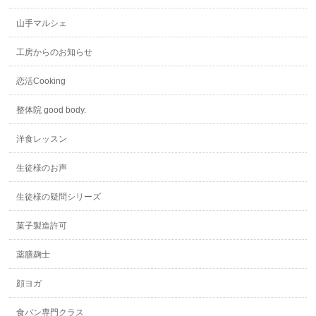
山手マルシェ
工房からのお知らせ
恋活Cooking
整体院 good body.
洋食レッスン
生徒様のお声
生徒様の疑問シリーズ
菓子製造許可
薬膳麹士
顔ヨガ
食パン専門クラス