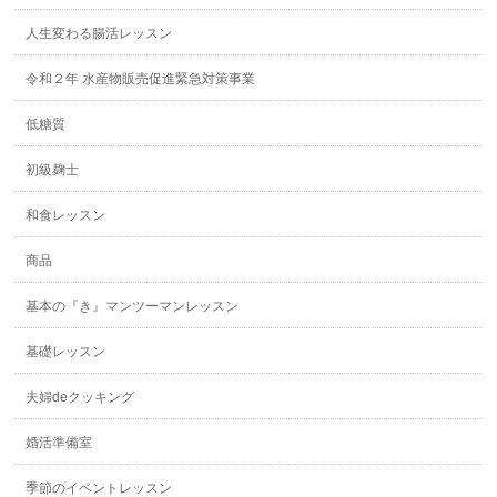
人生変わる腸活レッスン
令和２年 水産物販売促進緊急対策事業
低糖質
初級麹士
和食レッスン
商品
基本の『き』マンツーマンレッスン
基礎レッスン
夫婦deクッキング
婚活準備室
季節のイベントレッスン