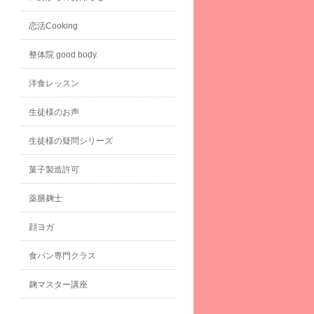
恋活Cooking
整体院 good body.
洋食レッスン
生徒様のお声
生徒様の疑問シリーズ
菓子製造許可
薬膳麹士
顔ヨガ
食パン専門クラス
麹マスター講座