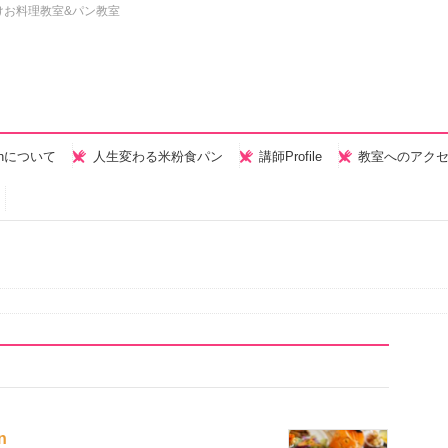
けお料理教室&パン教室
henについて
人生変わる米粉食パン
講師Profile
教室へのアク
n