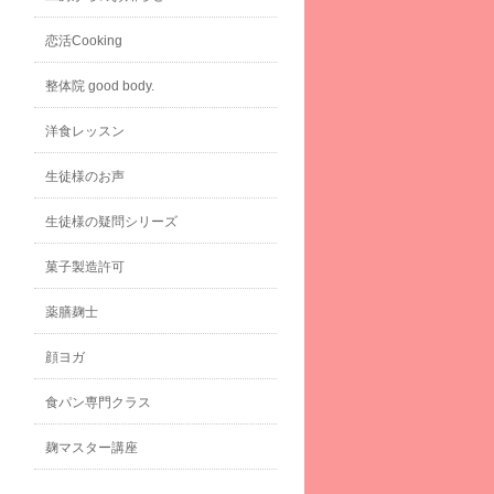
恋活Cooking
整体院 good body.
洋食レッスン
生徒様のお声
生徒様の疑問シリーズ
菓子製造許可
薬膳麹士
顔ヨガ
食パン専門クラス
麹マスター講座