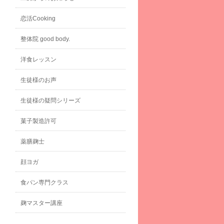
恋活Cooking
整体院 good body.
洋食レッスン
生徒様のお声
生徒様の疑問シリーズ
菓子製造許可
薬膳麹士
顔ヨガ
食パン専門クラス
麹マスター講座