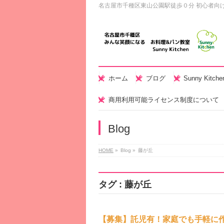
名古屋市千種区東山公園駅徒歩０分 初心者向
ホーム
ブログ
Sunny Kitc
商用利用可能ライセンス制度について
Blog
HOME
»
Blog »
藤が丘
タグ : 藤が丘
【募集】託児有！家庭でも手軽に