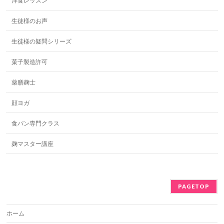
洋食レッスン
生徒様のお声
生徒様の疑問シリーズ
菓子製造許可
薬膳麹士
顔ヨガ
食パン専門クラス
麹マスター講座
PAGETOP
ホーム