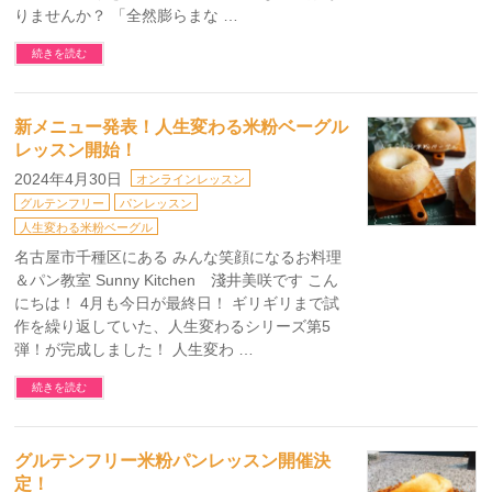
りませんか？ 「全然膨らまな …
続きを読む
新メニュー発表！人生変わる米粉ベーグル
レッスン開始！
2024年4月30日
オンラインレッスン
グルテンフリー
パンレッスン
人生変わる米粉ベーグル
名古屋市千種区にある みんな笑顔になるお料理
＆パン教室 Sunny Kitchen 淺井美咲です こん
にちは！ 4月も今日が最終日！ ギリギリまで試
作を繰り返していた、人生変わるシリーズ第5
弾！が完成しました！ 人生変わ …
続きを読む
グルテンフリー米粉パンレッスン開催決
定！