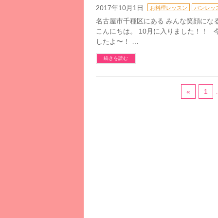
2017年10月1日
お料理レッスン
パンレッ
名古屋市千種区にある みんな笑顔になるお料
こんにちは。 10月に入りました！！
したよ〜！ …
続きを読む
«
1