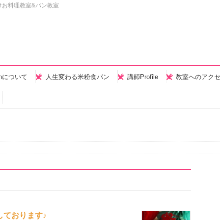
けお料理教室&パン教室
henについて
人生変わる米粉食パン
講師Profile
教室へのアク
しております♪