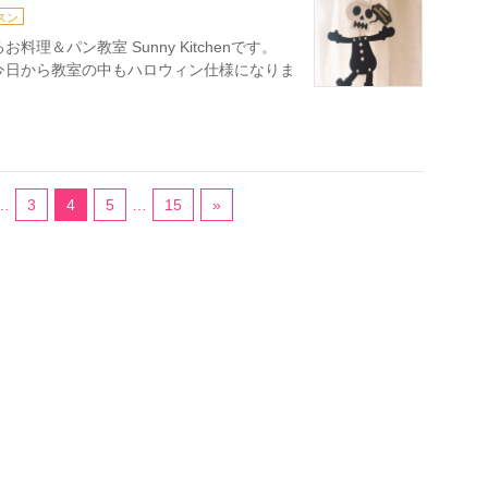
スン
理＆パン教室 Sunny Kitchenです。
 今日から教室の中もハロウィン仕様になりま
…
3
4
5
…
15
»