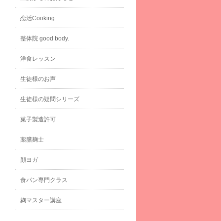
恋活Cooking
整体院 good body.
洋食レッスン
生徒様のお声
生徒様の疑問シリーズ
菓子製造許可
薬膳麹士
顔ヨガ
食パン専門クラス
麹マスター講座