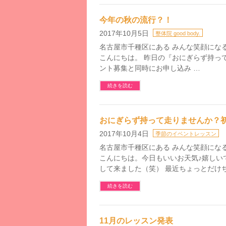
今年の秋の流行？！
2017年10月5日
整体院 good body.
名古屋市千種区にある みんな笑顔になるお料
こんにちは。 昨日の『おにぎらず持っ
ント募集と同時にお申し込み …
続きを読む
おにぎらず持って走りませんか？
2017年10月4日
季節のイベントレッスン
名古屋市千種区にある みんな笑顔になるお料
こんにちは。今日もいいお天気♪嬉しい
して来ました（笑） 最近ちょっとだけち
続きを読む
11月のレッスン発表