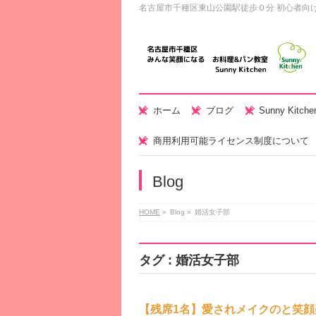
名古屋市千種区東山公園駅徒歩０分 初心者向
ホーム
ブログ
Sunny Kitc
商用利用可能ライセンス制度について
Blog
HOME
»
Blog »
婚活女子部
タグ : 婚活女子部
【残席1名】愛されメイクのと笑