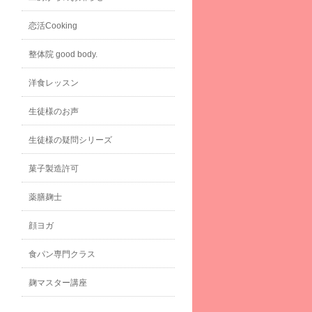
恋活Cooking
整体院 good body.
洋食レッスン
生徒様のお声
生徒様の疑問シリーズ
菓子製造許可
薬膳麹士
顔ヨガ
食パン専門クラス
麹マスター講座