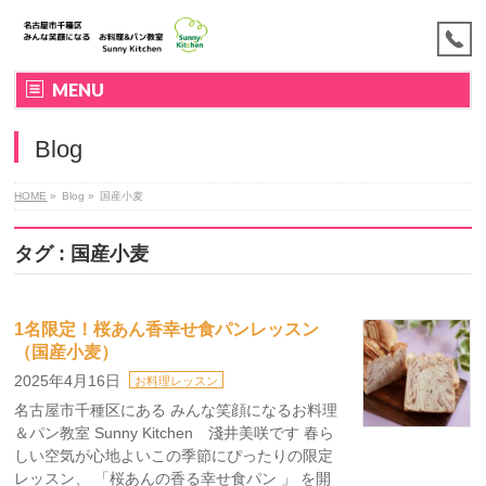
MENU
Blog
HOME
»
Blog »
国産小麦
タグ : 国産小麦
1名限定！桜あん香幸せ食パンレッスン
（国産小麦）
2025年4月16日
お料理レッスン
名古屋市千種区にある みんな笑顔になるお料理
＆パン教室 Sunny Kitchen 淺井美咲です 春ら
しい空気が心地よいこの季節にぴったりの限定
レッスン、 「桜あんの香る幸せ食パン 」 を開