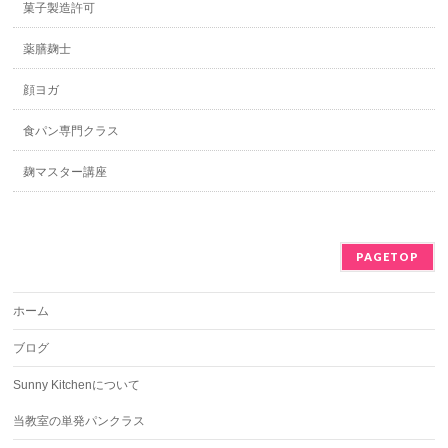
菓子製造許可
薬膳麹士
顔ヨガ
食パン専門クラス
麹マスター講座
PAGETOP
ホーム
ブログ
Sunny Kitchenについて
当教室の単発パンクラス