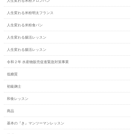
人生変わる米粉メロンパン
人生変わる米粉明太フランス
人生変わる米粉食パン
人生変わる腸活レッスン
人生変わる腸活レッスン
令和２年 水産物販売促進緊急対策事業
低糖質
初級麹士
和食レッスン
商品
基本の『き』マンツーマンレッスン