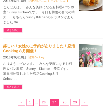
2016年6月18日
お料理レッスン
パンレッスン
こんばんは。 みんな笑顔になるお料理&パン教
室 Sunny Kitchenです。 今日も梅雨の合間の晴
天！ もちろんSunny Kitchenのレッスンがあり
ました &n …
続きを読む
嬉しい！女性のご予約がありました！恋活
Cooking８月開催！
2016年6月18日
恋活Cooking
おはようございます。 みんな笑顔になるお料
理＆パン教室 Sunny Kitchen 美咲です。
募集開始致しました恋活Cooking８月！
&nbsp …
続きを読む
«
1
…
26
27
28
29
»