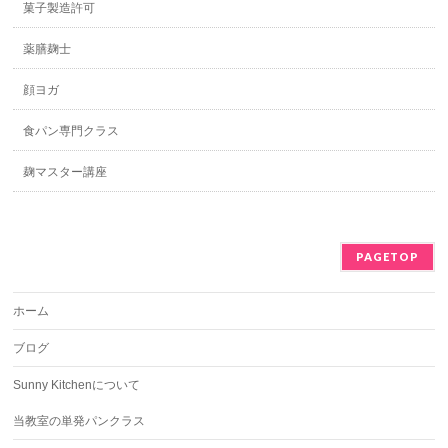
菓子製造許可
薬膳麹士
顔ヨガ
食パン専門クラス
麹マスター講座
PAGETOP
ホーム
ブログ
Sunny Kitchenについて
当教室の単発パンクラス