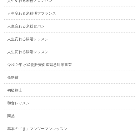
人生変わる米粉メロンパン
人生変わる米粉明太フランス
人生変わる米粉食パン
人生変わる腸活レッスン
人生変わる腸活レッスン
令和２年 水産物販売促進緊急対策事業
低糖質
初級麹士
和食レッスン
商品
基本の『き』マンツーマンレッスン