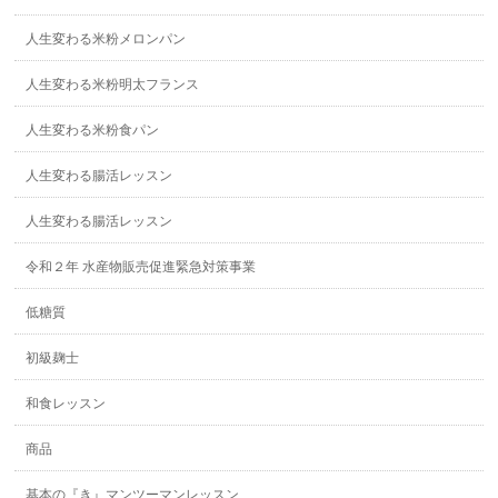
人生変わる米粉メロンパン
人生変わる米粉明太フランス
人生変わる米粉食パン
人生変わる腸活レッスン
人生変わる腸活レッスン
令和２年 水産物販売促進緊急対策事業
低糖質
初級麹士
和食レッスン
商品
基本の『き』マンツーマンレッスン