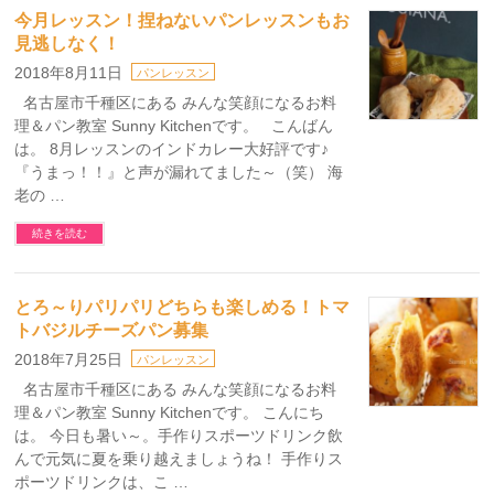
今月レッスン！捏ねないパンレッスンもお
見逃しなく！
2018年8月11日
パンレッスン
名古屋市千種区にある みんな笑顔になるお料
理＆パン教室 Sunny Kitchenです。 こんばん
は。 8月レッスンのインドカレー大好評です♪
『うまっ！！』と声が漏れてました～（笑） 海
老の …
続きを読む
とろ～りパリパリどちらも楽しめる！トマ
トバジルチーズパン募集
2018年7月25日
パンレッスン
名古屋市千種区にある みんな笑顔になるお料
理＆パン教室 Sunny Kitchenです。 こんにち
は。 今日も暑い～。手作りスポーツドリンク飲
んで元気に夏を乗り越えましょうね！ 手作りス
ポーツドリンクは、こ …