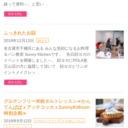
線って便利～。と思い …
続きを読む
ふっきれたお話
2018年12月12日
顔ヨガ
名古屋市千種区にある みんな笑顔になるお料理
＆パン教室 Sunny Kitchenです。 先日顔ヨガの
イベントを開催しました～。 顔ヨガにPOLA覚
王山店の方に協賛して頂いて、顔ヨガとワンポ
イントメイクレッ …
続きを読む
グルテンフリー米粉タルトレッスン≪かん
てんぱぱｘアッチコッカｘSunnyKithcen
特別企画≫
2018年9月12日
グルテンフリー
コラボレッスン
スイーツレッスン