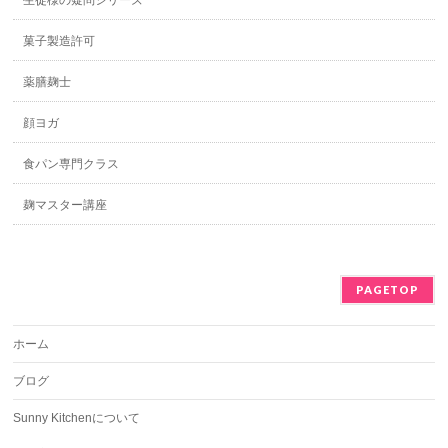
生徒様の疑問シリーズ
菓子製造許可
薬膳麹士
顔ヨガ
食パン専門クラス
麹マスター講座
PAGETOP
ホーム
ブログ
Sunny Kitchenについて