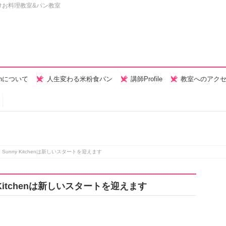
けお料理教室&パン教室
henについて
人生変わる米粉食パン
講師Profile
教室へのアク
unny Kitchenは新しいスタートを迎えます
Kitchenは新しいスタートを迎えます