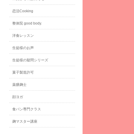
恋活Cooking
整体院 good body.
洋食レッスン
生徒様のお声
生徒様の疑問シリーズ
菓子製造許可
薬膳麹士
顔ヨガ
食パン専門クラス
麹マスター講座