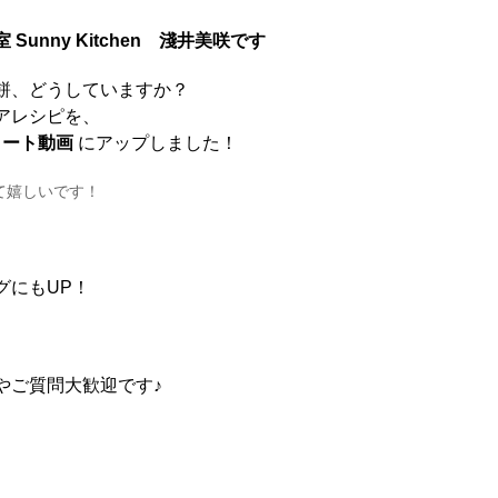
室
Sunny Kitchen 淺井美咲です
餅、どうしていますか？
アレシピを、
ショート動画
にアップしました！
て嬉しいです！
グにもUP！
やご質問大歓迎です♪