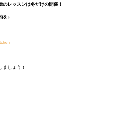
噌のレッスンは冬だけの開催！
約を♪
itchen
しましょう！