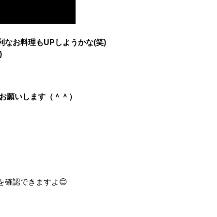
なお料理もUPしようかな(笑)
)
もお願いします（＾＾）
を確認できますよ😊