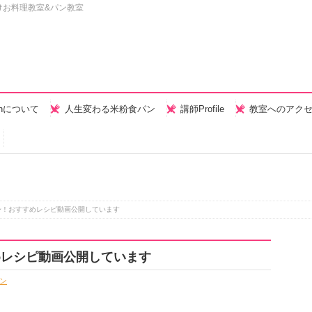
けお料理教室&パン教室
henについて
人生変わる米粉食パン
講師Profile
教室へのアク
身！おすすめレシピ動画公開しています
めレシピ動画公開しています
ン