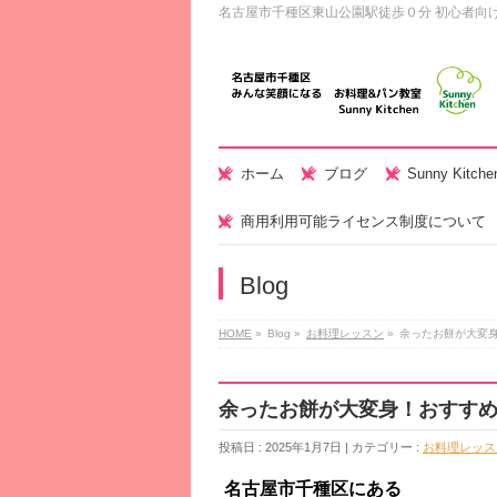
名古屋市千種区東山公園駅徒歩０分 初心者向
ホーム
ブログ
Sunny Kitc
商用利用可能ライセンス制度について
Blog
HOME
»
Blog »
お料理レッスン
»
余ったお餅が大変
余ったお餅が大変身！おすす
投稿日 : 2025年1月7日 | カテゴリー :
お料理レッス
名古屋市千種区にある