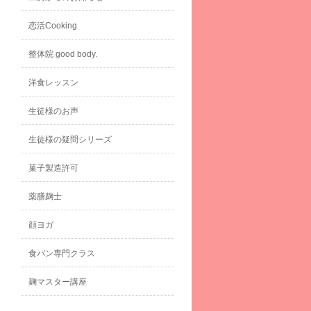
恋活Cooking
整体院 good body.
洋食レッスン
生徒様のお声
生徒様の疑問シリーズ
菓子製造許可
薬膳麹士
顔ヨガ
食パン専門クラス
麹マスター講座