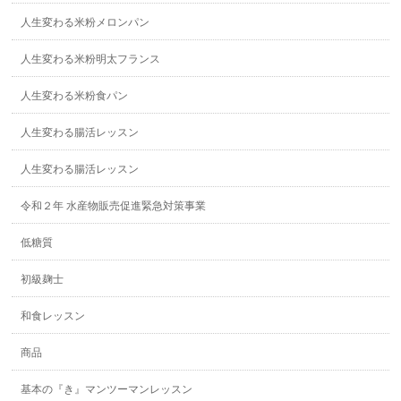
人生変わる米粉メロンパン
人生変わる米粉明太フランス
人生変わる米粉食パン
人生変わる腸活レッスン
人生変わる腸活レッスン
令和２年 水産物販売促進緊急対策事業
低糖質
初級麹士
和食レッスン
商品
基本の『き』マンツーマンレッスン