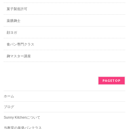
菓子製造許可
薬膳麹士
顔ヨガ
食パン専門クラス
麹マスター講座
PAGETOP
ホーム
ブログ
Sunny Kitchenについて
当教室の単発パンクラス