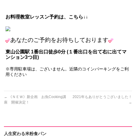
お料理教室レッスン予約は、こちら↓↓
あなたの
ご予約をお待ちしております
東山公園駅
1
番出口徒歩
0
分
(
１番出口を出て右に出てマ
ンション
3
つ目
)
※専用駐車場は、ございません。近隣のコインパーキングをご利
用ください
←
《ＮＥＷ》新企画 お魚Cooking講
2021年もありがとうございました！
座 開催決定！
→
人生変わる米粉食パン