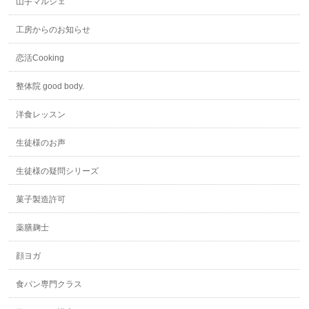
山手マルシェ
工房からのお知らせ
恋活Cooking
整体院 good body.
洋食レッスン
生徒様のお声
生徒様の疑問シリーズ
菓子製造許可
薬膳麹士
顔ヨガ
食パン専門クラス