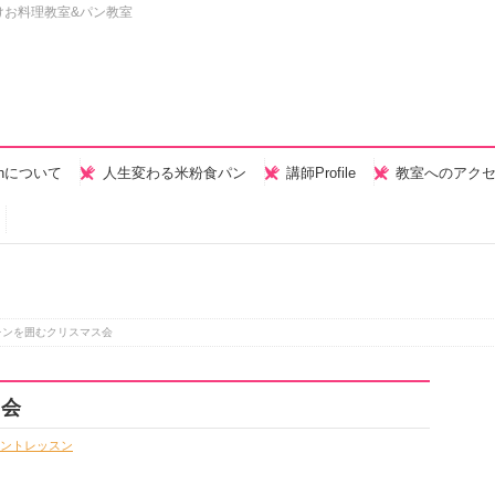
けお料理教室&パン教室
henについて
人生変わる米粉食パン
講師Profile
教室へのアク
レンを囲むクリスマス会
ス会
ントレッスン