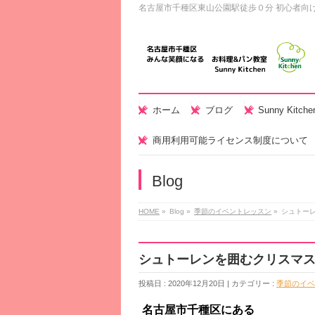
名古屋市千種区東山公園駅徒歩０分 初心者向
ホーム
ブログ
Sunny Kitc
商用利用可能ライセンス制度について
Blog
HOME
»
Blog »
季節のイベントレッスン
»
シュトー
シュトーレンを囲むクリスマ
投稿日 : 2020年12月20日 | カテゴリー :
季節のイベ
名古屋市千種区にある