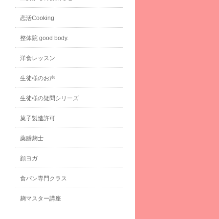
恋活Cooking
整体院 good body.
洋食レッスン
生徒様のお声
生徒様の疑問シリーズ
菓子製造許可
薬膳麹士
顔ヨガ
食パン専門クラス
麹マスター講座