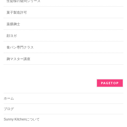
生徒様の疑問シリーズ
菓子製造許可
薬膳麹士
顔ヨガ
食パン専門クラス
麹マスター講座
PAGETOP
ホーム
ブログ
Sunny Kitchenについて