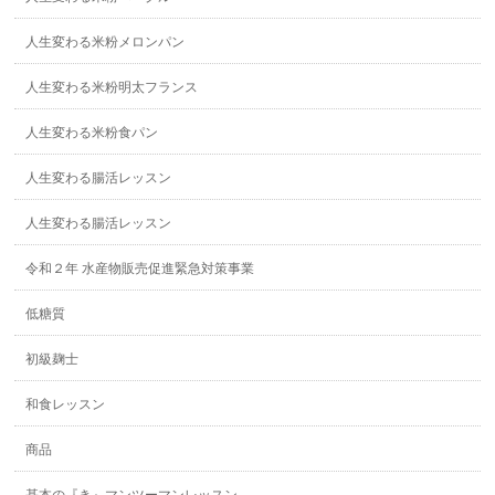
人生変わる米粉メロンパン
人生変わる米粉明太フランス
人生変わる米粉食パン
人生変わる腸活レッスン
人生変わる腸活レッスン
令和２年 水産物販売促進緊急対策事業
低糖質
初級麹士
和食レッスン
商品
基本の『き』マンツーマンレッスン