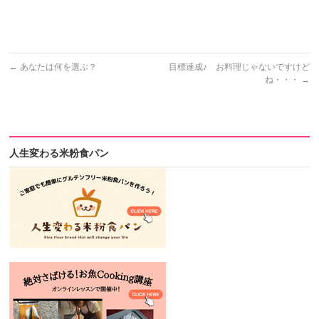
緑区 守山区 名東区 天白区 県外からは、三重県、岐阜県か
らも生徒様にお越し頂いております。
←
あなたは何を選ぶ？
目標達成♪ お料理じゃないですけど
ね・・・
→
人生変わる米粉食パン