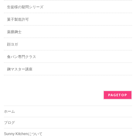
生徒様の疑問シリーズ
菓子製造許可
薬膳麹士
顔ヨガ
食パン専門クラス
麹マスター講座
PAGETOP
ホーム
ブログ
Sunny Kitchenについて