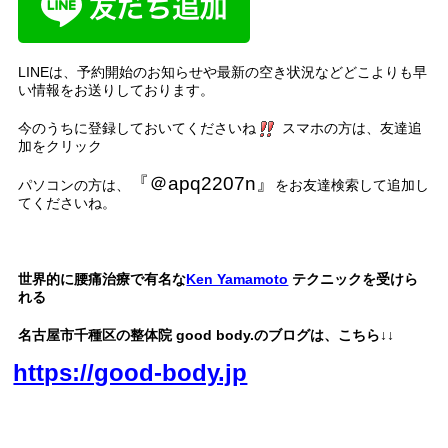
LINE
は、予約開始のお知らせや最新の空き状況などどこよりも早
い情報をお送りしております。
今のうちに登録しておいてくださいね
スマホの方は、友達追
加をクリック
『＠
apq2207n
』
パソコンの方は、
をお友達検索して追加し
てくださいね。
名古屋市、名古屋
、千種区、中区、名東区、天白区、緑区、港
世界的に腰痛治療で有名な
Ken Yamamoto
テクニックを受けら
れる
名古屋市千種区の整体院
good body.
のブログは、こちら
↓↓
https://good-body.jp
名古屋市内 千種区 東区 北区 中村区 西区 南区 中区
昭和区 瑞穂区 熱田区 中川区 港区 南区