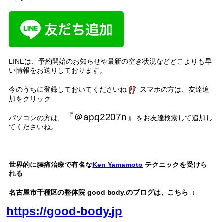
LINE
は、予約開始のお知らせや最新の空き状況などどこよりも早
い情報をお送りしております。
今のうちに登録しておいてくださいね
スマホの方は、友達追
加をクリック
『＠
apq2207n
』
パソコンの方は、
をお友達検索して追加し
てくださいね。
名古屋市、名古屋
、千種区、中区、名東区、天白区、緑区、港
世界的に腰痛治療で有名な
Ken Yamamoto
テクニックを受けら
れる
名古屋市千種区の整体院
good body.
のブログは、こちら
↓↓
https://good-body.jp
名古屋市内 千種区 東区 北区 中村区 西区 南区 中区