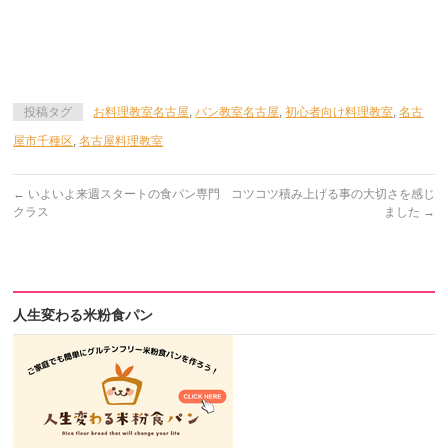
昭和区 瑞穂区 熱田区 中川区 港区 南区
緑区 守山区 名東区 天白区 県外からは、三重県、岐阜県か
らも生徒様にお越し頂いております。
投稿タグ
お料理教室名古屋
,
パン教室名古屋
,
初心者向け料理教室
,
名古
屋市千種区
,
名古屋料理教室
←
いよいよ来週スタートの食パン専門
コツコツ積み上げる事の大切さを感じ
クラス
ました
→
人生変わる米粉食パン