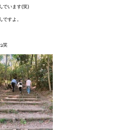
でいます(笑)
んですよ。
ね笑