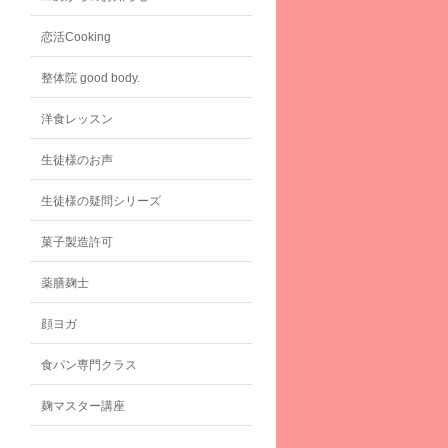
恋活Cooking
整体院 good body.
洋食レッスン
生徒様のお声
生徒様の疑問シリーズ
菓子製造許可
薬膳麹士
顔ヨガ
食パン専門クラス
麹マスター講座