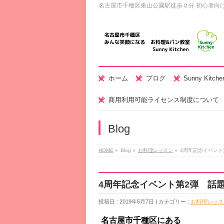
名古屋市千種区東山公園駅徒歩０分 初心者向
ホーム
ブログ
Sunny Kitc
商用利用可能ライセンス制度について
Blog
HOME
»
Blog »
お料理レッスン
»
4周年記念イベント
4周年記念イベント第2弾 話
投稿日 : 2019年5月7日 | カテゴリー :
お料理レッス
名古屋市千種区にある