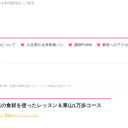
けお料理教室&パン教室
henについて
人生変わる米粉食パン
講師Profile
教室へのアク
第2弾 話題の食材を使ったレッスン＆東山1万歩コース
題の食材を使ったレッスン＆東山1万歩コース
ン
,
季節のイベントレッスン