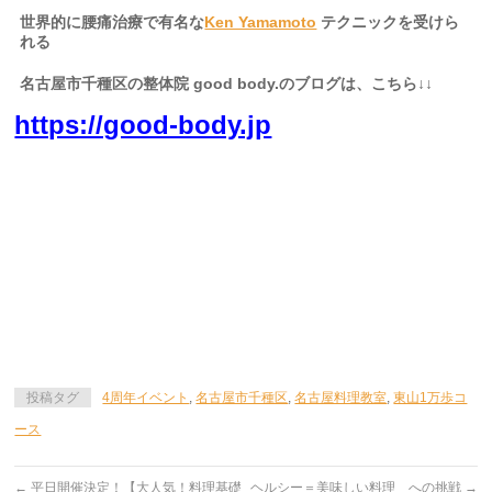
世界的に腰痛治療で有名な
Ken Yamamoto
テクニックを受けら
れる
名古屋市千種区の整体院
good body.
のブログは、こちら
↓↓
https://good-body.jp
名古屋市内 千種区 東区 北区 中村区 西区 南区 中区
昭和区 瑞穂区 熱田区 中川区 港区 南区
緑区 守山区 名東区 天白区 県外からは、三重県、岐阜県か
らも生徒様にお越し頂いております。
投稿タグ
4周年イベント
,
名古屋市千種区
,
名古屋料理教室
,
東山1万歩コ
ース
←
平日開催決定！【大人気！料理基礎
ヘルシー＝美味しい料理 への挑戦
→