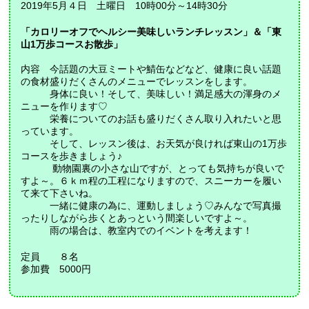
2019年5月４日 土曜日 10時00分～14時30分
「カロリーオフでヘルシー美味しいランチレッスン」＆「東
山1万歩コースお散歩」
内容 今話題の大豆ミートや鯖缶などなど、健康に良い話題
の食材盛りだくさんのメニューでレッスンをします。
身体に良い！そして、美味しい！満足感大の渾身のメ
ニューを作ります♡
栄養についてのお話も盛りだくさん取り入れたいと思
っています。
そして、レッスン後は、お天気が良ければ東山の1万歩
コースを歩きましょう♪
動物園裏の小さな山ですが、とっても気持ちが良いで
すよ～。６ｋｍ程の工程になりますので、スニーカーを履い
て来て下さいね。
一緒に健康の為に、運動しましょう♡みんなで写真撮
ったりしながら歩くとあっという間楽しいですよ～。
雨の場合は、教室内でのイベントを考えます！
定員 ８名
参加費 5000円