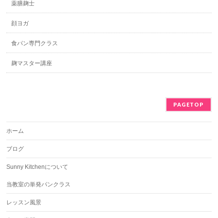
薬膳麹士
顔ヨガ
食パン専門クラス
麹マスター講座
PAGETOP
ホーム
ブログ
Sunny Kitchenについて
当教室の単発パンクラス
レッスン風景