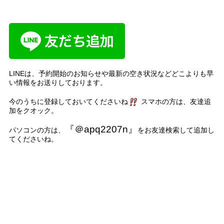
LINE
は、予約開始のお知らせや最新の空き状況などどこよりも早
い情報をお送りしております。
今のうちに登録しておいてくださいね
スマホの方は、友達追
加をクオック。
『＠
apq2207n
』
パソコンの方は、
をお友達検索して追加し
てくださいね。
名古屋市、名古屋
、千種区、中区、名東区、天白区、緑区、港